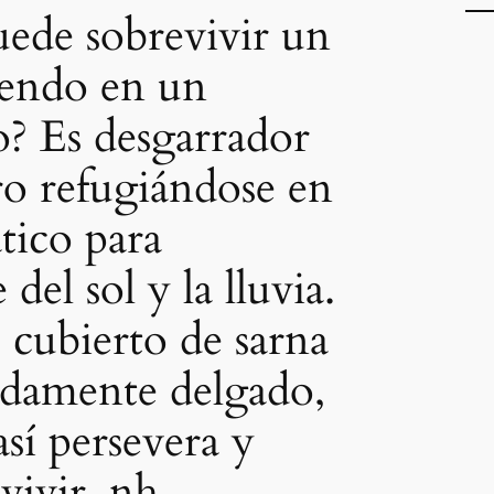
ede sobrevivir un
iendo en un
? Es desgarrador
ro refugiándose en
ico para
del sol y la lluvia.
 cubierto de sarna
damente delgado,
sí persevera y
vivir. nh