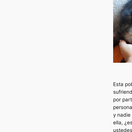
Esta po
sufrien
por par
persona
y nadie
ella, ¿
ustede