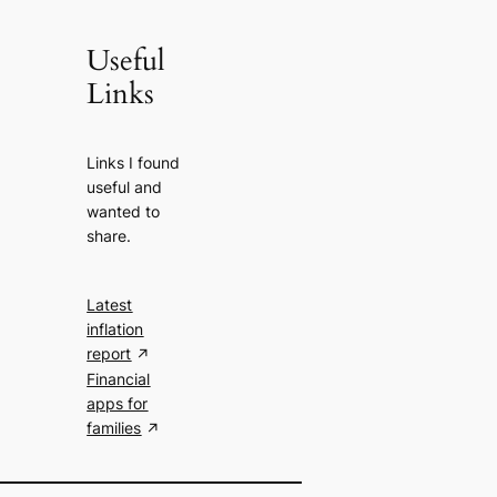
Useful
Links
Links I found
useful and
wanted to
share.
Latest
inflation
report
Financial
apps for
families