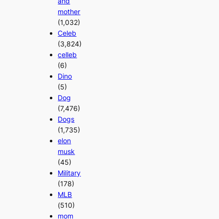
and
mother
(1,032)
Celeb
(3,824)
celleb
(6)
Dino
(5)
Dog
(7,476)
Dogs
(1,735)
elon
musk
(45)
Military
(178)
MLB
(510)
mom