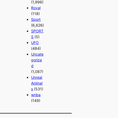
(1,996)
Royal
(118)
Sport
(6,626)
SPORT
S
(5)
UFO
(484)
Uncate
gorize
d
(1,087)
Unreal
Animal
s
(531)
wnba
(149)