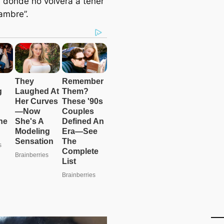
r donde no volverá a tener
hambre”.