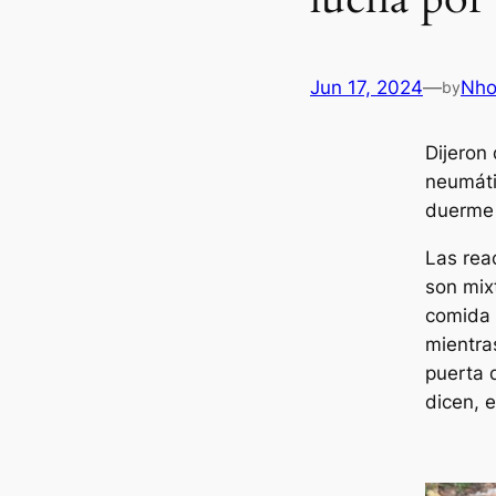
Jun 17, 2024
—
Nh
by
Dijeron
neumáti
duerme 
Las rea
son mix
comida 
mientra
puerta 
dicen, 