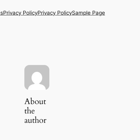
Us
Privacy Policy
Privacy Policy
Sample Page
About
the
author