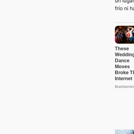
un luga
frío ni 