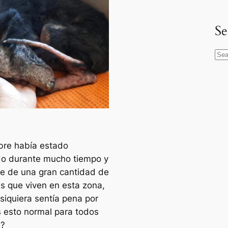
Se
S
e
a
r
c
h
bre había estado
do durante mucho tiempo y
te de una gran cantidad de
s que viven en esta zona,
 siquiera sentía pena por
es esto normal para todos
s?