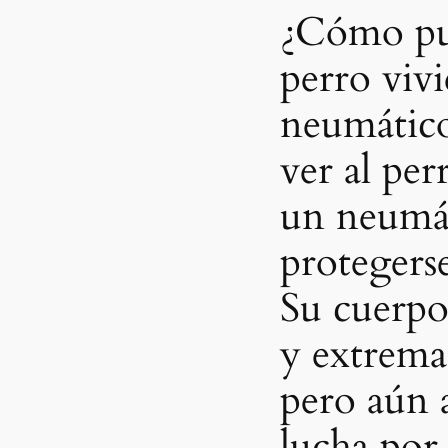
¿Cómo pu
perro viv
neumático
ver al per
un neumát
protegerse 
Su cuerpo
y extrema
pero aún a
lucha por 