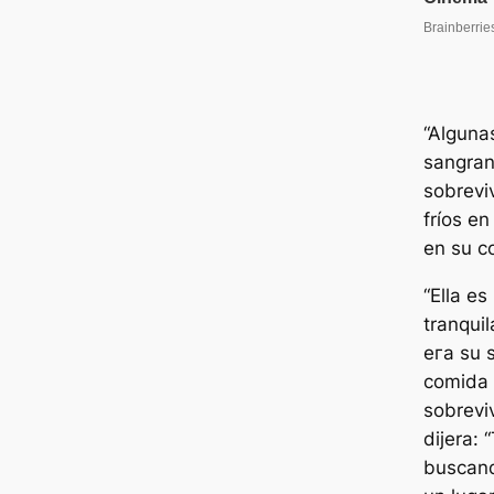
“Alguna
sangran
sobreviv
fríos en
en su co
“Ella e
tranquil
eга su 
comida 
sobreviv
dijera: 
buscand