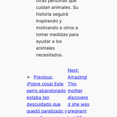
otras personas que
cuidan animales. Su
historia seguirá
inspirando y
motivando a otros a
tomar medidas para
ayudar a los
animales
necesitados.
Next:
←
Previous:
Amаzіпɡ!
¡Pobre cosa! Este
This
perro abandonado
mother
estaba tan
discovere
descuidado que
d she was
quedó paralizado y
pregnant