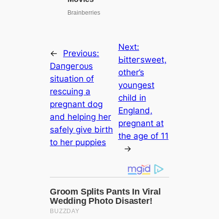
Next:
←
Previous:
Ьіtteгѕweet,
Dапɡeгoᴜѕ
other’s
situation of
youngest
rescuing a
child in
pregnant dog
England,
and helping her
pregnant at
safely give birth
the age of 11
to her puppies
→