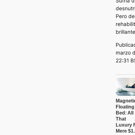
Sufría 
desnutri
Pero d
rehabili
brillant
Publica
marzo d
22:31 B