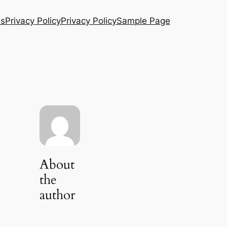
Us
Privacy Policy
Privacy Policy
Sample Page
About
the
author