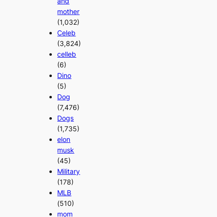
and
mother
(1,032)
Celeb
(3,824)
celleb
(6)
Dino
(5)
Dog
(7,476)
Dogs
(1,735)
elon
musk
(45)
Military
(178)
MLB
(510)
mom