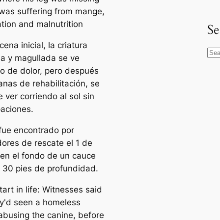
Se
cena inicial, la criatura
S
a y magullada se ve
e
o de dolor, pero después
a
nas de rehabilitación, se
r
 ver corriendo al sol sin
c
aciones.
h
fue encontrado por
dores de rescate el 1 de
 en el fondo de un cauce
 30 pies de profundidad.