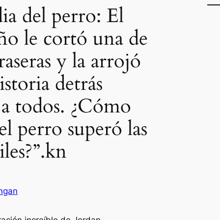
ia del perro: El
ño le cortó una de
raseras y la arrojó
historia detrás
e a todos. ¿Cómo
el perro superó las
iles?”.kn
ngan