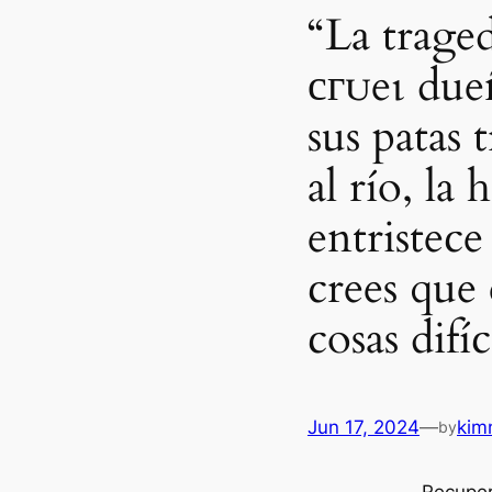
“La traged
сгᴜeɩ due
sus patas t
al río, la 
entristec
crees que 
cosas difíc
Jun 17, 2024
—
kim
by