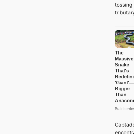
Captado
encontr