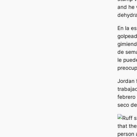
En la es
golpead
gimiend
de sema
le puede
preocup
Jordan 
trabaja
febrero
seco de