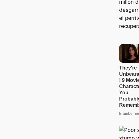
millón 
desgarr
el perr
recuper