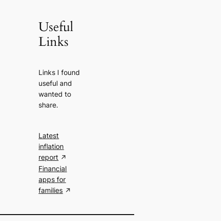
Useful
Links
Links I found
useful and
wanted to
share.
Latest
inflation
report
Financial
apps for
families