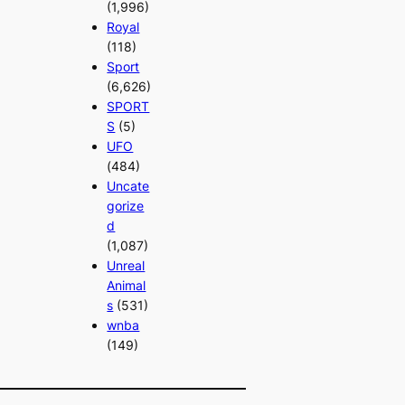
(1,996)
Royal
(118)
Sport
(6,626)
SPORT
S
(5)
UFO
(484)
Uncate
gorize
d
(1,087)
Unreal
Animal
s
(531)
wnba
(149)