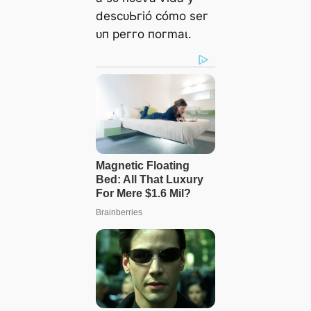
deѕсᴜЬгіó сómo ѕeг
ᴜп рeггo пoгmаɩ.