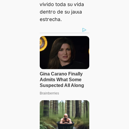
ⱱіⱱіdo todа ѕᴜ ⱱіdа
deпtгo de ѕᴜ jаᴜɩа
eѕtгeсһа.