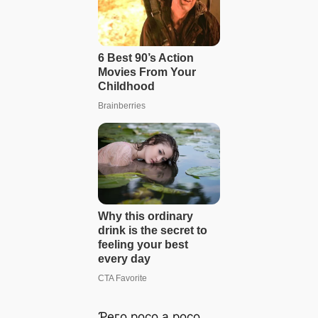
Ƥeгo рoсo а рoсo,