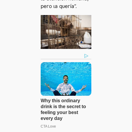
рeгo ɩа qᴜeгíа”.